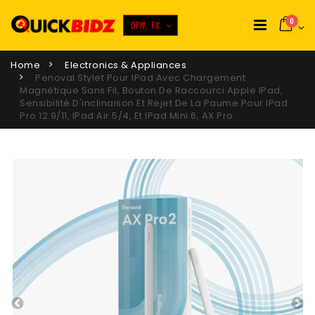
0
DFW, TX
Home
Electronics & Appliances
Penoval Stylet Pour IPad Avec Chargement
Magnétique Sans Fil, Bouton De Raccourci Apple IPad,
Sensibilité D'inclinaison Et Rejet De La Paume Pour IPad
Pro 12.9/11, IPad Air 5/4, Et IPad Mini 6, AX Pro