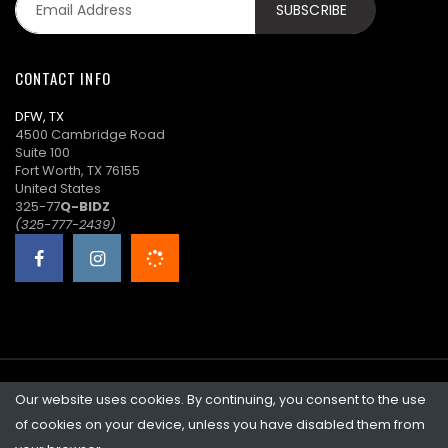
CONTACT INFO
DFW, TX
4500 Cambridge Road
Suite 100
Fort Worth, TX 76155
United States
325-77
Q-BIDZ
(325-777-2439)
Our website uses cookies. By continuing, you consent to the use
©2026 Quicklotz • Overstock Market, LLC. NCFL #10383
of cookies on your device, unless you have disabled them from