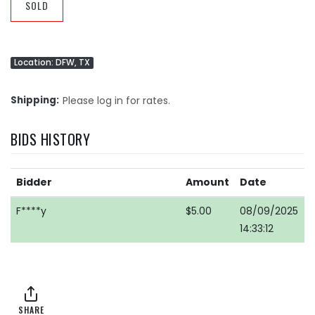
SOLD
Location: DFW, TX
Shipping
Please log in for rates.
BIDS HISTORY
Bidder
Amount
Date
F****y
$5.00
08/09/2025
14:33:12
SHARE