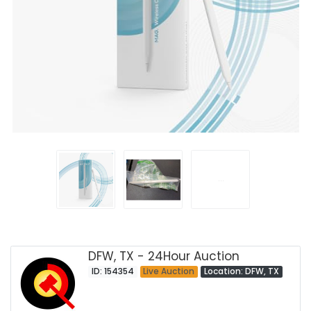
DFW, TX - 24Hour Auction
ID: 154354
Live Auction
Location: DFW, TX